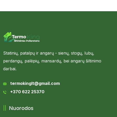
Statinių, patalpų ir angarų - sienų, stogų, lubų,
perdangų, palėpių, mansardų, bei angarų šiltinimo
darbai.
termokinglt@gmail.com
+370 622 25370
Nuorodos