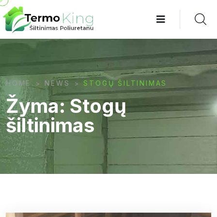
HOME
NEWS
STOGŲ ŠILTINIMAS
>
>
Žyma:
Stogų
šiltinimas