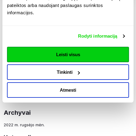
pateiktos arba naudojant paslaugas surinktos
Paieška
informacijos.
Paieška
Rodyti informaciją
Naujausios žinutės
Leisti visus
Kokie šiltinimo poliuretano putomis privalumai?
Kokia namo apšiltinimo kaina?
Tinkinti
Kokias poliuretano putas naudoti šiltinant iš vidaus?
Naujausi Komentarai
Atmesti
Nėra komentarų.
Archyvai
2022 m. rugsėjo mėn.