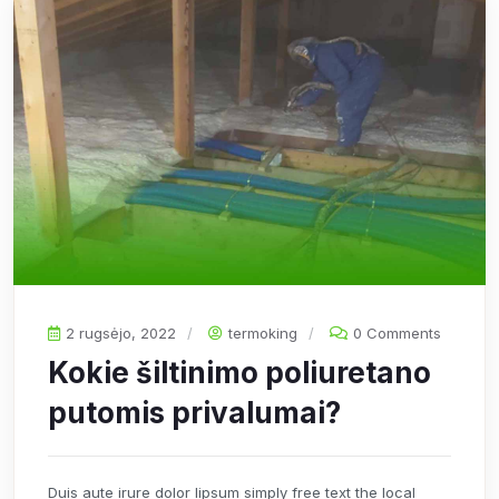
2 rugsėjo, 2022
termoking
0 Comments
Kokie šiltinimo poliuretano
putomis privalumai?
Duis aute irure dolor lipsum simply free text the local