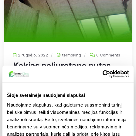
2 rugsėjo, 2022
termoking
0 Comments
Kokias poliuretano putas
naudoti šiltinant iš vidaus?
Šioje svetainėje naudojami slapukai
Duis aute irure dolor lipsum simply free text the local
Naudojame slapukus, kad galėtume suasmeninti turinį
markets.
bei skelbimus, teikti visuomeninės medijos funkcijas ir
analizuoti srautą. Be to, svetainės naudojimo informaciją
Skaityti daugiau
bendriname su visuomeninės medijos, reklamavimo ir
analizės partneriais, kurie gali ją pridėti prie kitos jūsų