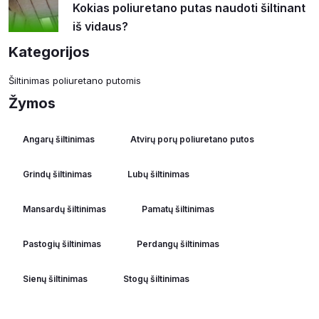
Kokias poliuretano putas naudoti šiltinant
iš vidaus?
Kategorijos
Šiltinimas poliuretano putomis
Žymos
Angarų šiltinimas
Atvirų porų poliuretano putos
Grindų šiltinimas
Lubų šiltinimas
Mansardų šiltinimas
Pamatų šiltinimas
Pastogių šiltinimas
Perdangų šiltinimas
Sienų šiltinimas
Stogų šiltinimas